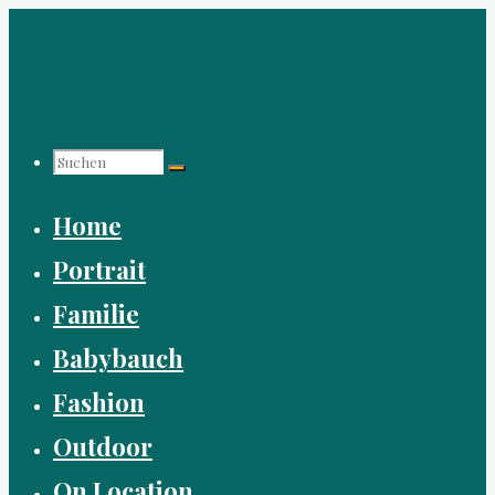
Zum
Inhalt
springen
Suchen
Home
nach:
Portrait
Familie
Babybauch
Fashion
Outdoor
On Location