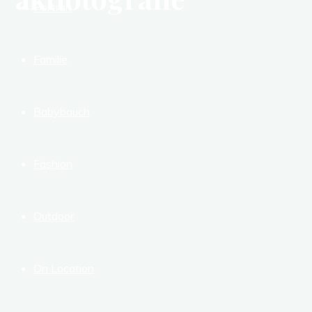
Portrait
Familie
Babybauch
Fashion
Outdoor
On Location