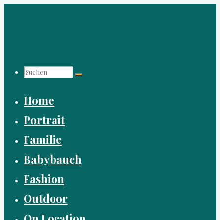
Zum
Inhalt
springen
Suchen
Home
nach:
Portrait
Familie
Babybauch
Fashion
Outdoor
On Location