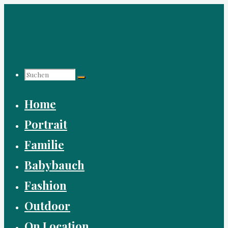
Zum
Inhalt
springen
Suchen
Home
nach:
Portrait
Familie
Babybauch
Fashion
Outdoor
On Location