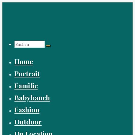
Zum
Inhalt
springen
Suchen
Home
nach:
Portrait
Familie
Babybauch
Fashion
Outdoor
On Location