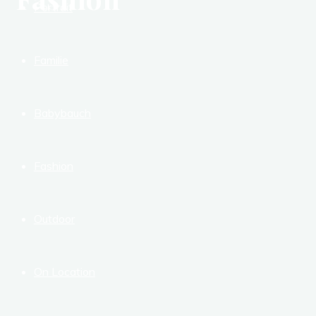
Portrait
Familie
Babybauch
Fashion
Outdoor
On Location