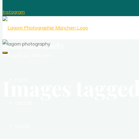
Instagram
lagom photography
Fotograf aus München
Images tagge
Home
Portrait
Familie