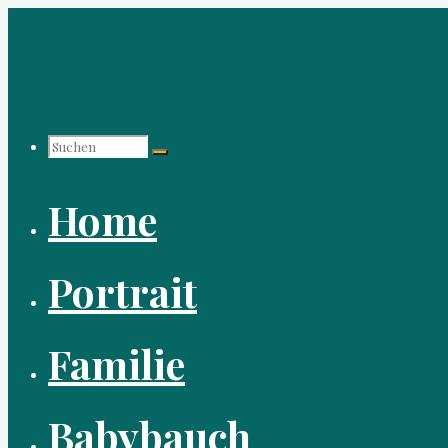
Zum
Inhalt
springen
Suchen
Home
nach:
Portrait
Familie
Babybauch